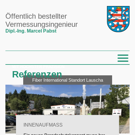
Öffentlich bestellter
Vermessungsingenieur
Dipl.-Ing. Marcel Pabst
MIT HÖCHSTER PRÄZISION
Referenzen
Fiber International Standort Lauscha
INNENAUFMASS